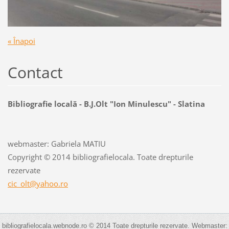
« Înapoi
Contact
Bibliografie locală - B.J.Olt "Ion Minulescu" - Slatina
webmaster: Gabriela MATIU
Copyright © 2014 bibliografielocala. Toate drepturile
rezervate
cic_olt@
yahoo.ro
bibliografielocala.webnode.ro © 2014 Toate drepturile rezervate. Webmaster: