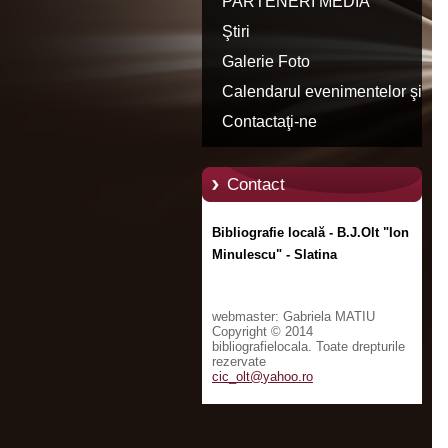
PARTENERI MEDIA
Ştiri
Galerie Foto
Calendarul evenimentelor şi
manifestărilor culturale
Contactaţi-ne
Contact
Bibliografie locală - B.J.Olt "Ion
Minulescu" - Slatina
webmaster: Gabriela MATIU
Copyright © 2014
bibliografielocala. Toate drepturile
rezervate
cic_olt@
yahoo.ro