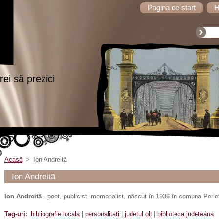
Pagina de start
H
ei să prezici
Acasă
>
Ion Andreitã
Ion Andreitã
Ion Andreitã
- poet, publicist, memorialist, nãscut în 1936 în comuna Periet
Tag-uri
:
bibliografie locala
|
personalitati
|
judetul olt
|
biblioteca judeteana