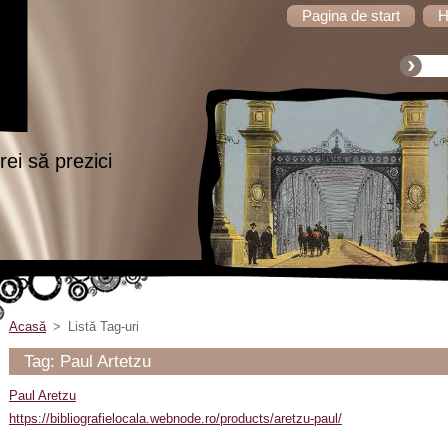
Pagina de start
H
ei să prezici
Acasă
>
Listă Tag-uri
Tag: Paul Artetzu
Paul Aretzu
https://bibliografielocala.webnode.ro/products/aretzu-paul/