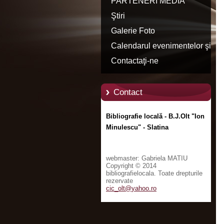
PARTENERI MEDIA
Ştiri
Galerie Foto
Calendarul evenimentelor şi
manifestărilor culturale
Contactaţi-ne
Contact
Bibliografie locală - B.J.Olt "Ion
Minulescu" - Slatina
webmaster: Gabriela MATIU
Copyright © 2014
bibliografielocala. Toate drepturile
rezervate
cic_olt@
yahoo.ro