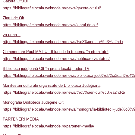
Gazeta Oltului
https://bibliografielocala.webnode.ro/news/gazeta-oltului/
Ziarul de Olt
https://bibliografielocala.webnode.ro/news/ziarul-de-olt/
va urma...
https://bibliografielocala.webnode.ro/news/%c3%aen-cur%c3%a2nd-/
Comemorare Paul MATIU - 6 luni de la trecerea în eternitate!
https://bibliografielocala.webnode.ro/news/notificare-vizitatori/
Biblioteca judeţeană Olt în presa locală, radio, TV
https://bibliografielocala.webnode.ro/news/biblioteca-jude%c5%a3ean%c
Manifestări culturale organizate de Biblioteca Judeţeană
https://bibliografielocala.webnode.ro/news/%c3%aen-cur%c3%a2nd-2/
Monografia Bibliotecii Județene Olt
https://bibliografielocala.webnode.ro/news/monografia-bibliotecii-jude%c8%9
PARTENERI MEDIA
https://bibliografielocala.webnode.ro/parteneri-media/