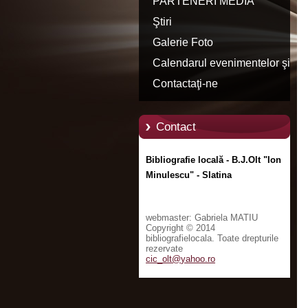
PARTENERI MEDIA
Ştiri
Galerie Foto
Calendarul evenimentelor şi
manifestărilor culturale
Contactaţi-ne
Contact
Bibliografie locală - B.J.Olt "Ion
Minulescu" - Slatina
webmaster: Gabriela MATIU
Copyright © 2014
bibliografielocala. Toate drepturile
rezervate
cic_olt@
yahoo.ro