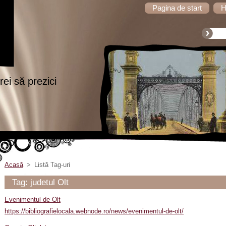
Pagina de start
H
ei să prezici
Acasă
>
Listă Tag-uri
Tag: judetul Olt
Evenimentul de Olt
https://bibliografielocala.webnode.ro/news/evenimentul-de-olt/