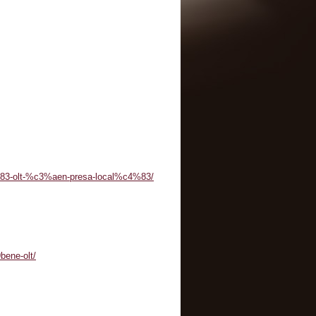
4%83-olt-%c3%aen-presa-local%c4%83/
bene-olt/